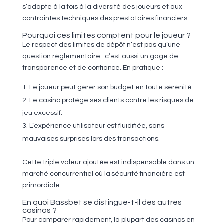
s’adapte à la fois à la diversité des joueurs et aux
contraintes techniques des prestataires financiers.
Pourquoi ces limites comptent pour le joueur ?
Le respect des limites de dépôt n’est pas qu’une
question réglementaire : c’est aussi un gage de
transparence et de confiance. En pratique :
Le joueur peut gérer son budget en toute sérénité.
Le casino protège ses clients contre les risques de
jeu excessif.
L’expérience utilisateur est fluidifiée, sans
mauvaises surprises lors des transactions.
Cette triple valeur ajoutée est indispensable dans un
marché concurrentiel où la sécurité financière est
primordiale.
En quoi Bassbet se distingue-t-il des autres
casinos ?
Pour comparer rapidement, la plupart des casinos en