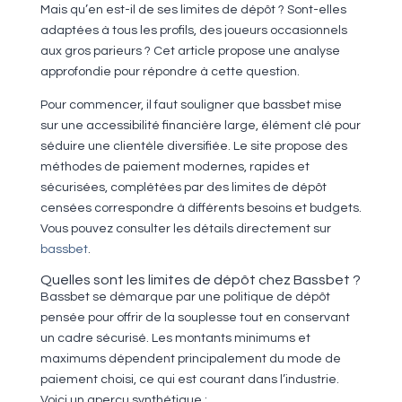
Mais qu’en est-il de ses limites de dépôt ? Sont-elles
adaptées à tous les profils, des joueurs occasionnels
aux gros parieurs ? Cet article propose une analyse
approfondie pour répondre à cette question.
Pour commencer, il faut souligner que bassbet mise
sur une accessibilité financière large, élément clé pour
séduire une clientèle diversifiée. Le site propose des
méthodes de paiement modernes, rapides et
sécurisées, complétées par des limites de dépôt
censées correspondre à différents besoins et budgets.
Vous pouvez consulter les détails directement sur
bassbet
.
Quelles sont les limites de dépôt chez Bassbet ?
Bassbet se démarque par une politique de dépôt
pensée pour offrir de la souplesse tout en conservant
un cadre sécurisé. Les montants minimums et
maximums dépendent principalement du mode de
paiement choisi, ce qui est courant dans l’industrie.
Voici un aperçu synthétique :