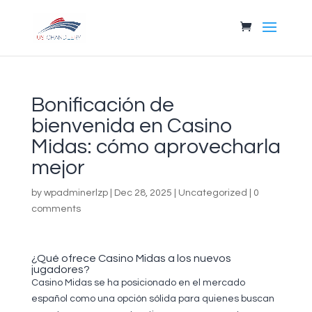
Bonificación de
bienvenida en Casino
Midas: cómo aprovecharla
mejor
by
wpadminerlzp
|
Dec 28, 2025
|
Uncategorized
|
0
comments
¿Qué ofrece Casino Midas a los nuevos
jugadores?
Casino Midas se ha posicionado en el mercado
español como una opción sólida para quienes buscan