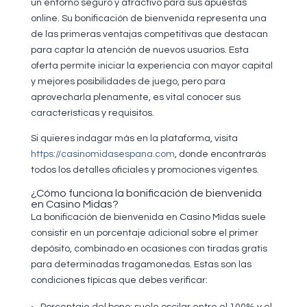
un entorno seguro y atractivo para sus apuestas
online. Su bonificación de bienvenida representa una
de las primeras ventajas competitivas que destacan
para captar la atención de nuevos usuarios. Esta
oferta permite iniciar la experiencia con mayor capital
y mejores posibilidades de juego, pero para
aprovecharla plenamente, es vital conocer sus
características y requisitos.
Si quieres indagar más en la plataforma, visita
https://casinomidasespana.com
, donde encontrarás
todos los detalles oficiales y promociones vigentes.
¿Cómo funciona la bonificación de bienvenida
en Casino Midas?
La bonificación de bienvenida en Casino Midas suele
consistir en un porcentaje adicional sobre el primer
depósito, combinado en ocasiones con tiradas gratis
para determinadas tragamonedas. Estas son las
condiciones típicas que debes verificar: