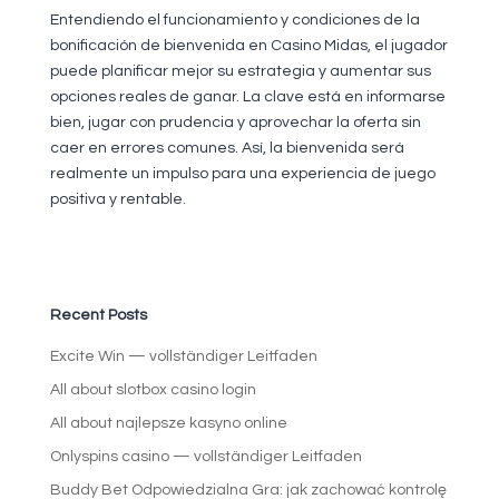
Entendiendo el funcionamiento y condiciones de la
bonificación de bienvenida en Casino Midas, el jugador
puede planificar mejor su estrategia y aumentar sus
opciones reales de ganar. La clave está en informarse
bien, jugar con prudencia y aprovechar la oferta sin
caer en errores comunes. Así, la bienvenida será
realmente un impulso para una experiencia de juego
positiva y rentable.
Recent Posts
Excite Win — vollständiger Leitfaden
All about slotbox casino login
All about najlepsze kasyno online
Onlyspins casino — vollständiger Leitfaden
Buddy Bet Odpowiedzialna Gra: jak zachować kontrolę