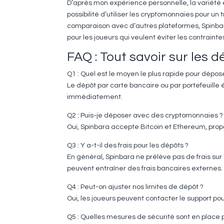
D’après mon expérience personnelle, la variété e
possibilité d’utiliser les cryptomonnaies pour un
comparaison avec d’autres plateformes, Spinbara
pour les joueurs qui veulent éviter les contrainte
FAQ : Tout savoir sur les 
Q1 : Quel est le moyen le plus rapide pour dépos
Le dépôt par carte bancaire ou par portefeuille
immédiatement.
Q2 : Puis-je déposer avec des cryptomonnaies ?
Oui, Spinbara accepte Bitcoin et Ethereum, prop
Q3 : Y a-t-il des frais pour les dépôts ?
En général, Spinbara ne prélève pas de frais s
peuvent entraîner des frais bancaires externes.
Q4 : Peut-on ajuster nos limites de dépôt ?
Oui, les joueurs peuvent contacter le support p
Q5 : Quelles mesures de sécurité sont en place 