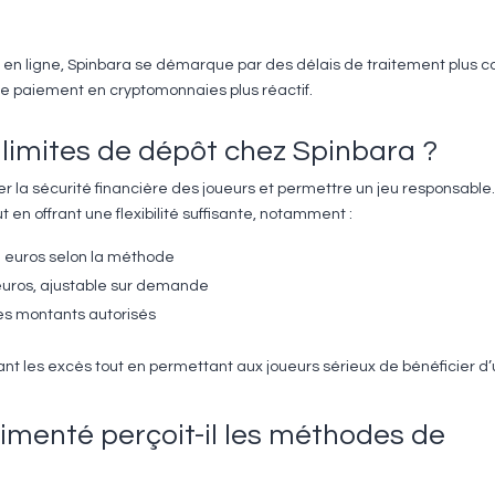
en ligne, Spinbara se démarque par des délais de traitement plus c
de paiement en cryptomonnaies plus réactif.
 limites de dépôt chez Spinbara ?
rer la sécurité financière des joueurs et permettre un jeu responsable
 en offrant une flexibilité suffisante, notamment :
0 euros selon la méthode
 euros, ajustable sur demande
les montants autorisés
itant les excès tout en permettant aux joueurs sérieux de bénéficier d
menté perçoit-il les méthodes de