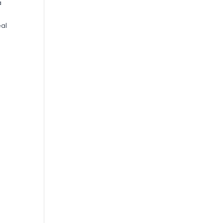
a
éal