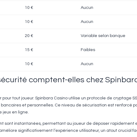
10 €
Aucun
10 €
Aucun
20 €
Variable selon banque
15 €
Faibles
10 €
Aucun
 sécurité comptent-elles chez Spinbar
 pour tout joueur. Spinbara Casino utilise un protocole de cryptage S
bancaires et personnelles. Ce niveau de sécurisation est renforcé pa
jeux en ligne.
ent sont instantanées, permettant au joueur de déposer rapidement 
méliore significativement l’expérience utilisateur, un atout crucial f