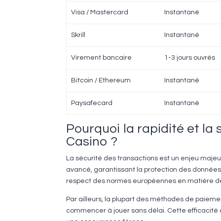
Visa / Mastercard
Instantané
Skrill
Instantané
Virement bancaire
1-3 jours ouvrés
Bitcoin / Ethereum
Instantané
Paysafecard
Instantané
Pourquoi la rapidité et la
Casino ?
La sécurité des transactions est un enjeu majeur
avancé, garantissant la protection des données 
respect des normes européennes en matière de 
Par ailleurs, la plupart des méthodes de paiem
commencer à jouer sans délai. Cette efficacité a