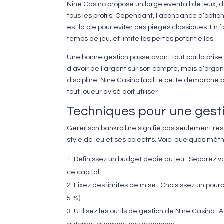
Nine Casino propose un large éventail de jeux,
tous les profils. Cependant, l’abondance d’option
est la clé pour éviter ces pièges classiques. En f
temps de jeu, et limite les pertes potentielles.
Une bonne gestion passe avant tout par la prise 
d’avoir de l’argent sur son compte, mais d’organi
discipliné. Nine Casino facilite cette démarche p
tout joueur avisé doit utiliser.
Techniques pour une gest
Gérer son bankroll ne signifie pas seulement r
style de jeu et ses objectifs. Voici quelques 
Définissez un budget dédié au jeu : Séparez v
ce capital.
Fixez des limites de mise : Choisissez un pourc
5 %).
Utilisez les outils de gestion de Nine Casino : 