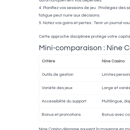
automatiquement vos dépenses.
Planifiez vos sessions de jeu : Privilégiez des
fatigue peut nuire aux décisions.
Notez vos gains et pertes : Tenir un journal v
Cette approche disciplinée protège votre capital
Mini-comparaison : Nine 
Critère
Nine Casino
Outils de gestion
Limites person
Variété des jeux
Large et varié
Accessibilité du support
Multilingue, di
Bonus et promotions
Bonus avec con
Nine Casino dépasse souvent la moyenne en matiè