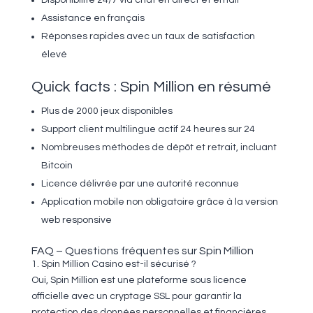
Disponibilité 24/7 via chat en direct et email
Assistance en français
Réponses rapides avec un taux de satisfaction
élevé
Quick facts : Spin Million en résumé
Plus de 2000 jeux disponibles
Support client multilingue actif 24 heures sur 24
Nombreuses méthodes de dépôt et retrait, incluant
Bitcoin
Licence délivrée par une autorité reconnue
Application mobile non obligatoire grâce à la version
web responsive
FAQ – Questions fréquentes sur Spin Million
1. Spin Million Casino est-il sécurisé ?
Oui, Spin Million est une plateforme sous licence
officielle avec un cryptage SSL pour garantir la
protection des données personnelles et financières.