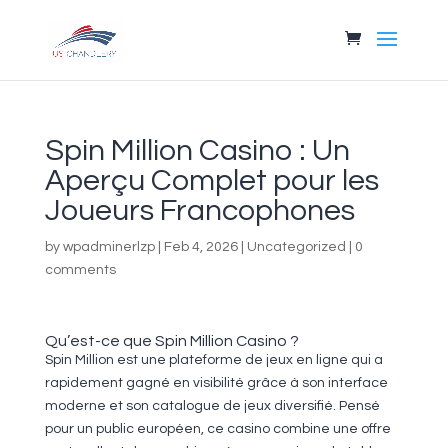
Spin Million Casino : Un
Aperçu Complet pour les
Joueurs Francophones
by
wpadminerlzp
|
Feb 4, 2026
|
Uncategorized
|
0
comments
Qu’est-ce que Spin Million Casino ?
Spin Million est une plateforme de jeux en ligne qui a
rapidement gagné en visibilité grâce à son interface
moderne et son catalogue de jeux diversifié. Pensé
pour un public européen, ce casino combine une offre