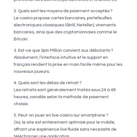
2. Quels sont les moyens de paiement acceptés ?
Le casino propose cartes bancaires, portefeuilles
électroniques classiques (Skrill, Neteller), virements
bancaires, ainsi que des cryptomonnaies comme le
Bitcoin.
3. Est-ce que Spin Million convient aux débutants ?
Absolument, l’interface intuitive et le support en
français rendent la prise en main facile même pour les
nouveaux joueurs.
4. Quels sont les délais de retrait ?
Les retraits sont généralement traités sous 24 à 48
heures, variable selon la méthode de paiement
choisie.
5. Peut-on jouer en live casino sur smartphone ?
Oui, le site est entièrement optimisé pour le mobile,
offrant une expérience live fluide sans nécessité de
télécharger une application.