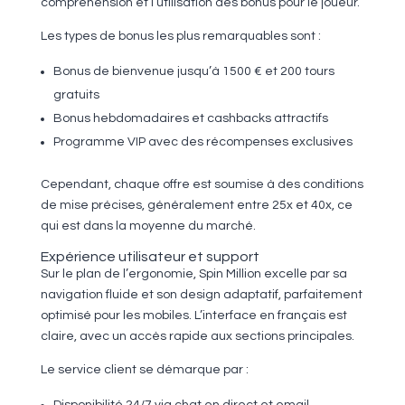
compréhension et l’utilisation des bonus pour le joueur.
Les types de bonus les plus remarquables sont :
Bonus de bienvenue jusqu’à 1500 € et 200 tours
gratuits
Bonus hebdomadaires et cashbacks attractifs
Programme VIP avec des récompenses exclusives
Cependant, chaque offre est soumise à des conditions
de mise précises, généralement entre 25x et 40x, ce
qui est dans la moyenne du marché.
Expérience utilisateur et support
Sur le plan de l’ergonomie, Spin Million excelle par sa
navigation fluide et son design adaptatif, parfaitement
optimisé pour les mobiles. L’interface en français est
claire, avec un accès rapide aux sections principales.
Le service client se démarque par :