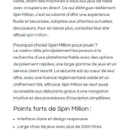
vaste, allant des machines à sous aux jeux de table
avec croupiers en direct. Ce qui distingue réellement
Spin Million, c’est sa volonté d’offrir une expérience
fluide et sécurisée, adaptée aux attentes actuelles
des joueurs. Pour en savoir plus, consultez leur site
officiel
spin million
.
Pourquoi choisir Spin Million pour jouer ?
Le casino cible principalement les joueurs à la
recherche d’une plateforme fiable avec des options
de paiement rapides, une large gamme de jeux et un
service client réactif. La sécurité est au cœur de leur
offre, avec une licence réglementaire solide et un
chiffrement SSL efficace. Spin Million se veut aussi
accessible aux débutants grâce à une navigation
intuitive et des procédures d’inscription simplifiées.
Points forts de Spin Million :
Interface claire et design responsive
Large choix de jeux avec plus de 2000 titres