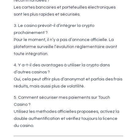
recommandées ?
Les cartes bancaires et portefeuilles électroniques
sont les plus rapides et sécurisés.
3. Le casino prévoit-il d’intégrer la crypto
prochainement ?
Pour le moment, il n’y a pas d’annonce officielle. La
plateforme surveille l’évolution réglementaire avant
toute intégration.
4. Y a-t-il des avantages à utiliser la crypto dans
d’autres casinos ?
Oui, cela peut offrir plus d’anonymat et parfois des frais
réduits, mais aussi plus de volatilité.
5. Comment sécuriser mes paiements sur Touch
Casino ?
Utilisez les méthodes officielles proposées, activez la
double authentification et vérifiez toujours la licence
du casino.