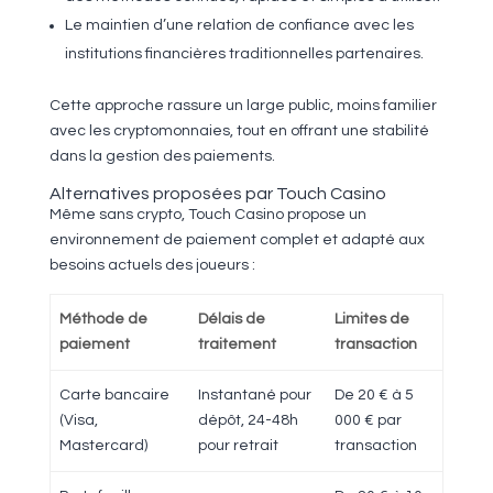
Le maintien d’une relation de confiance avec les
institutions financières traditionnelles partenaires.
Cette approche rassure un large public, moins familier
avec les cryptomonnaies, tout en offrant une stabilité
dans la gestion des paiements.
Alternatives proposées par Touch Casino
Même sans crypto, Touch Casino propose un
environnement de paiement complet et adapté aux
besoins actuels des joueurs :
Méthode de
Délais de
Limites de
paiement
traitement
transaction
Carte bancaire
Instantané pour
De 20 € à 5
(Visa,
dépôt, 24-48h
000 € par
Mastercard)
pour retrait
transaction